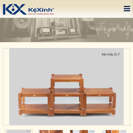
Please upgrade IE 8+, Download
here