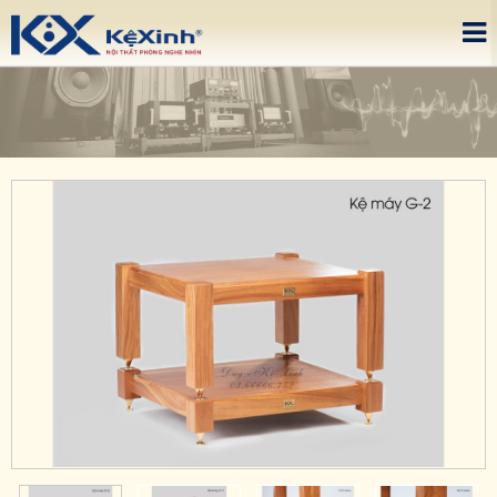
Please upgrade IE 8+, Download
here