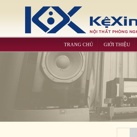
Kệ máy G - 318
TRANG CHỦ
GIỚI THIỆU
Kệ máy G - 1