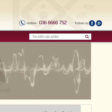
036 6666 752
Hotline
Follow us