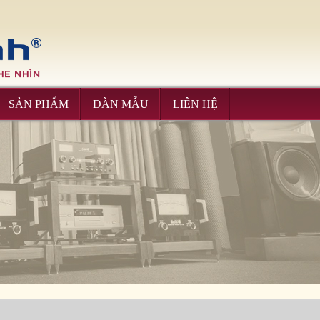
Please upgrade IE 8+, Download
here
SẢN PHẨM
DÀN MẪU
LIÊN HỆ