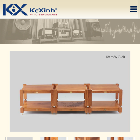
Please upgrade IE 8+, Download
here