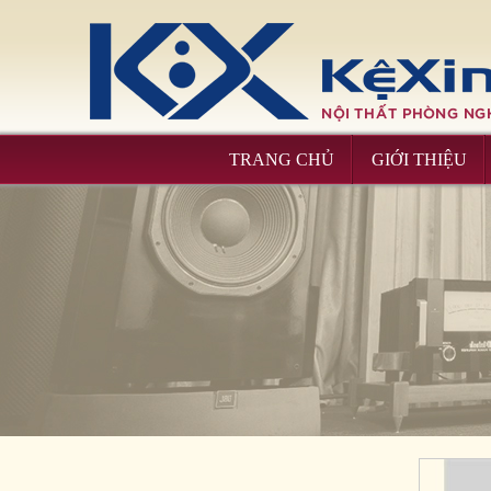
Kệ máy G - 318
TRANG CHỦ
GIỚI THIỆU
Kệ máy G - 2