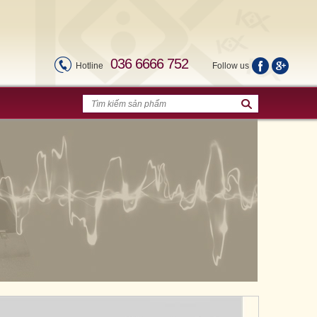
036 6666 752
Hotline
Follow us