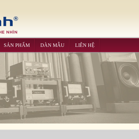
Please upgrade IE 8+, Download
here
SẢN PHẨM
DÀN MẪU
LIÊN HỆ