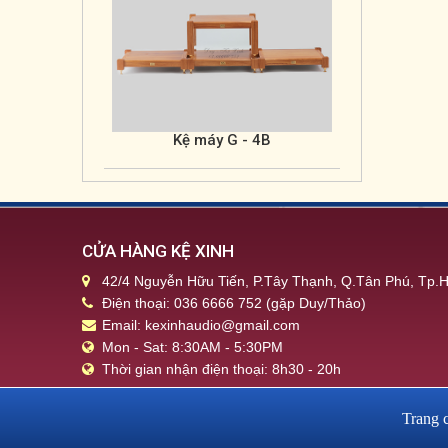
Kệ máy G - 5
CỬA HÀNG KỆ XINH
42/4 Nguyễn Hữu Tiến, P.Tây Thạnh, Q.Tân Phú, Tp
Điện thoại: 036 6666 752 (gặp Duy/Thảo)
Email: kexinhaudio@gmail.com
Mon - Sat: 8:30AM - 5:30PM
Thời gian nhận điện thoại: 8h30 - 20h
Trang 
Kệ máy G - 6A