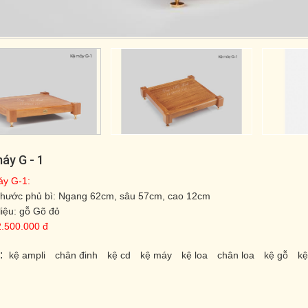
áy G - 1
áy G-1:
thước phủ bì: Ngang 62cm, sâu 57cm, cao 12cm
liệu: gỗ Gõ đỏ
2.500.000 đ
:
kệ ampli
chân đinh
kệ cd
kệ máy
kệ loa
chân loa
kệ gỗ
kệ