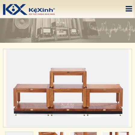
Please upgrade IE 8+, Download
here