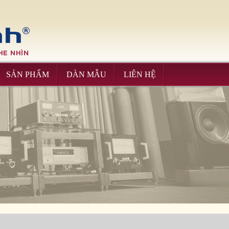
Please upgrade IE 8+, Download
here
SẢN PHẨM
DÀN MẪU
LIÊN HỆ