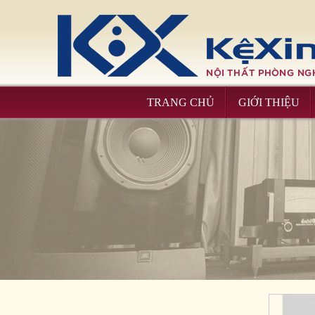
Kệ máy T - 6B
TRANG CHỦ
GIỚI THIỆU
Kệ máy T - 1