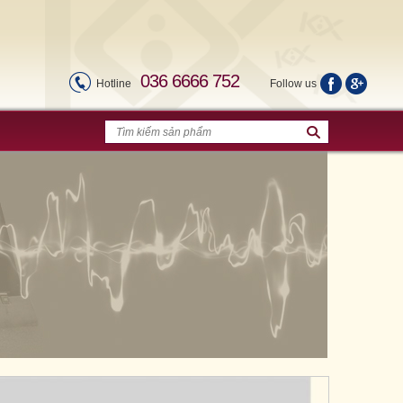
036 6666 752
Hotline
Follow us