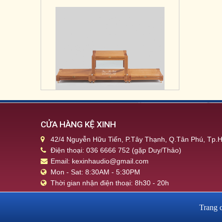
Kệ máy T - 4B
CỬA HÀNG KỆ XINH
42/4 Nguyễn Hữu Tiến, P.Tây Thạnh, Q.Tân Phú, Tp
Điện thoại: 036 6666 752 (gặp Duy/Thảo)
Email: kexinhaudio@gmail.com
Mon - Sat: 8:30AM - 5:30PM
Thời gian nhận điện thoại: 8h30 - 20h
Trang 
Kệ máy T - 5