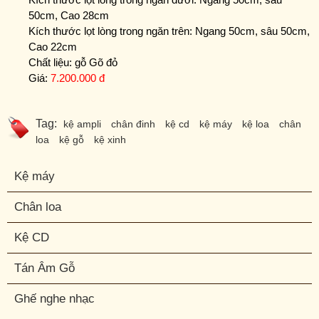
50cm, Cao 28cm
Kích thước lọt lòng trong ngăn trên: Ngang 50cm, sâu 50cm,
Cao 22cm
Chất liệu: gỗ Gõ đỏ
Giá:
7.200.000 đ
Tag:
kệ ampli
chân đinh
kệ cd
kệ máy
kệ loa
chân
loa
kệ gỗ
kệ xinh
Kệ máy
Chân loa
Kệ CD
Tán Âm Gỗ
Ghế nghe nhạc