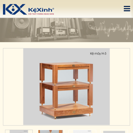
Please upgrade IE 8+, Download
here