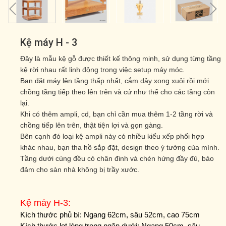
Kệ máy H - 3
Đây là mẫu kệ gỗ được thiết kế thông minh, sử dụng từng tầng
kệ rời nhau rất linh động trong việc setup máy móc.
Bạn đặt máy lên tầng thấp nhất, cắm dây xong xuôi rồi mới
chồng tầng tiếp theo lên trên và cứ như thế cho các tầng còn
lại.
Khi có thêm ampli, cd, bạn chỉ cần mua thêm 1-2 tầng rời và
chồng tiếp lên trên, thật tiện lợi và gọn gàng.
Bên cạnh đó loại kệ ampli này có nhiều kiểu xếp phối hợp
khác nhau, bạn tha hồ sắp đặt, design theo ý tưởng của mình.
Tầng dưới cùng đều có chân đinh và chén hứng đầy đủ, bảo
đảm cho sàn nhà không bị trầy xước.
Kệ máy H-3:
Kích thước phủ bì: Ngang 62cm, sâu 52cm, cao 75cm
Kích thước lọt lòng trong ngăn dưới: Ngang 50cm, sâu